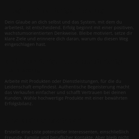
1. Beginne mit der richtigen Einstellung
Dein Glaube an dich selbst und das System, mit dem du
arbeitest, ist entscheidend. Erfolg beginnt mit einer positiven,
wachstumsorientierten Denkweise. Bleibe motiviert, setze dir
klare Ziele und erinnere dich daran, warum du diesen Weg
eingeschlagen hast.
2. Wähle das richtige Produkt oder die richtige
Dienstleistung
Arbeite mit Produkten oder Dienstleistungen, für die du
Leidenschaft empfindest. Authentische Begeisterung macht
das Verkaufen einfacher und schafft Vertrauen bei deinen
Kunden. Wähle hochwertige Produkte mit einer bewährten
Erfolgsbilanz.
3. Baue deine Kontaktliste auf
Erstelle eine Liste potenzieller Interessenten, einschließlich
Freunde, Familie und beruflicher Kontakte. Aber bleib nicht