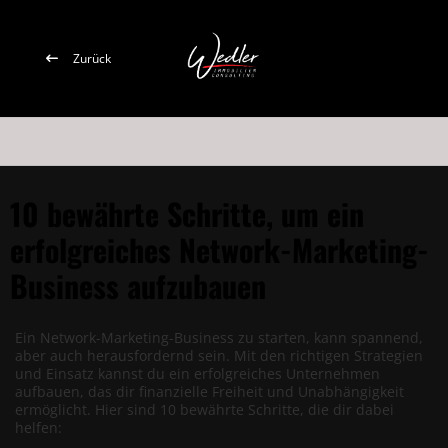
Zurück
10 bewährte Schritte, um ein
erfolgreiches Network-Marketing-
Business aufzubauen
Ein Network-Marketing-Business zu starten, kann spannend,
aber auch herausfordernd sein. Mit den richtigen Strategien
und Einsatz kannst du ein erfolgreiches Unternehmen
aufbauen, das dir finanzielle Freiheit und Unabhängigkeit
ermöglicht. Hier sind 10 bewährte Schritte, die dir dabei
helfen: