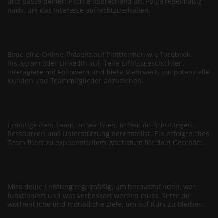
und passe deinen Pitch entsprechend an. Folge regelmäßig
nach, um das Interesse aufrechtzuerhalten.
7. Nutze Social Media
Baue eine Online-Präsenz auf Plattformen wie Facebook,
Instagram oder LinkedIn auf. Teile Erfolgsgeschichten,
interagiere mit Followern und biete Mehrwert, um potenzielle
Kunden und Teammitglieder anzuziehen.
8. Konzentriere dich auf den Teamaufbau
Ermutige dein Team, zu wachsen, indem du Schulungen,
Ressourcen und Unterstützung bereitstellst. Ein erfolgreiches
Team führt zu exponentiellem Wachstum für dein Geschäft.
9. Verfolge deinen Fortschritt
Miss deine Leistung regelmäßig, um herauszufinden, was
funktioniert und was verbessert werden muss. Setze dir
wöchentliche und monatliche Ziele, um auf Kurs zu bleiben.