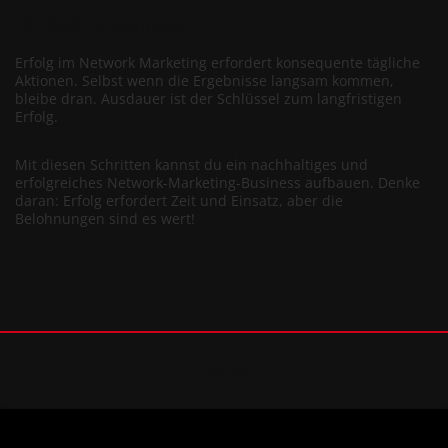
10. Bleib konsequent
Erfolg im Network Marketing erfordert konsequente tägliche
Aktionen. Selbst wenn die Ergebnisse langsam kommen,
bleibe dran. Ausdauer ist der Schlüssel zum langfristigen
Erfolg.
Mit diesen Schritten kannst du ein nachhaltiges und
erfolgreiches Network-Marketing-Business aufbauen. Denke
daran: Erfolg erfordert Zeit und Einsatz, aber die
Belohnungen sind es wert!
Letzte